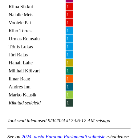
Riina Sikkut
1
Natalie Mets
1
Vootele Päi
1
Riho Terras
1
Urmas Reinsalu
1
Tõnis Lukas
1
Jüri Ratas
1
Hanah Lahe
1
Mihhail Kõlvart
1
Ilmar Raag
1
Andres Inn
1
Marko Kaasik
1
Rikutud sedeleid
1
Jooksvad tulemused 9/9/2024 kl 7:06:12 AM seisuga.
See on
2024. aasta Euroopa Parlamendi valimiste
e-hääletuse