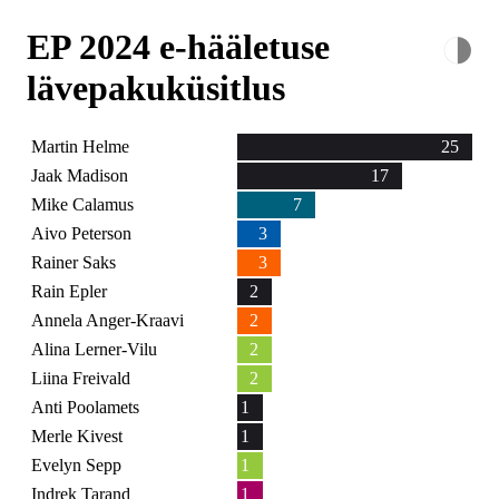
◑
EP 2024 e-hääletuse
lävepakuküsitlus
Martin Helme
25
Jaak Madison
17
Mike Calamus
7
Aivo Peterson
3
Rainer Saks
3
Rain Epler
2
Annela Anger-Kraavi
2
Alina Lerner-Vilu
2
Liina Freivald
2
Anti Poolamets
1
Merle Kivest
1
Evelyn Sepp
1
Indrek Tarand
1